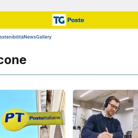
ostenibilità
News
Gallery
cone