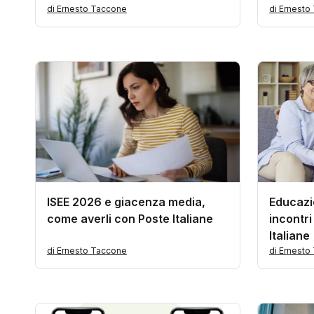
di Ernesto Taccone
di Ernesto
ISEE 2026 e giacenza media,
Educazio
come averli con Poste Italiane
incontr
Italiane
di Ernesto Taccone
di Ernesto