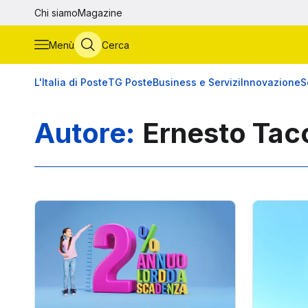
Vai al contenuto principale
Chi siamo
Magazine
Menù
Cerca
L'Italia di Poste
TG Poste
Business e Servizi
Innovazione
S
Autore:
Ernesto Tac