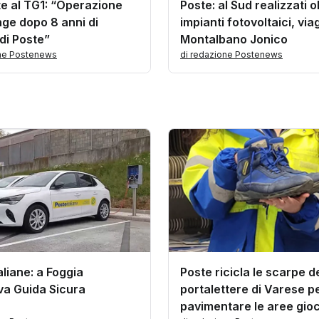
te al TG1: “Operazione
Poste: al Sud realizzati o
nge dopo 8 anni di
impianti fotovoltaici, via
 di Poste”
Montalbano Jonico
one Postenews
di redazione Postenews
aliane: a Foggia
Poste ricicla le scarpe d
tiva Guida Sicura
portalettere di Varese p
pavimentare le aree gioc