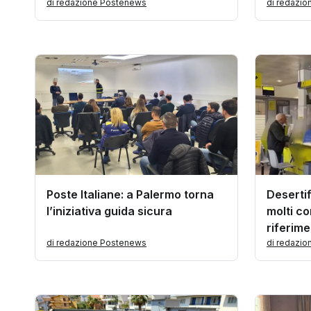
di redazione Postenews
di redazi
Poste Italiane: a Palermo torna
Desertif
l’iniziativa guida sicura
molti co
riferim
di redazione Postenews
di redazi