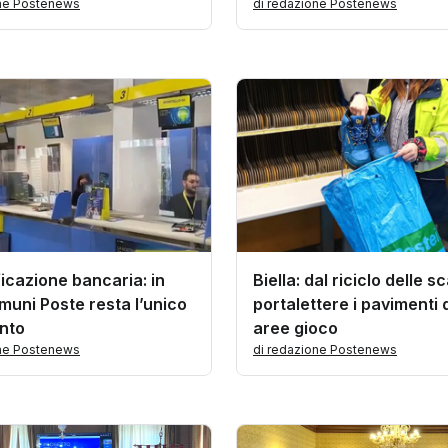
one Postenews
bambini
di redazione Postenews
icazione bancaria: in
Biella: dal riciclo delle s
muni Poste resta l’unico
portalettere i pavimenti 
ento
aree gioco
one Postenews
di redazione Postenews