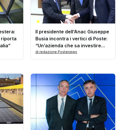
estera:
Il presidente dell’Anac Giuseppe
 riporta
Busia incontra i vertici di Poste:
alia”
“Un’azienda che sa investire
nella fiducia”
di redazione Postenews