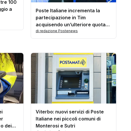
ltre 100
ggio a
Poste Italiane incrementa la
partecipazione in Tim
acquisendo un’ulteriore quota
del 15% da Vivendi
di redazione Postenews
ei
Viterbo: nuovi servizi di Poste
er
Italiane nei piccoli comuni di
o dei
Monterosi e Sutri