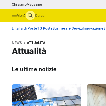
Vai al contenuto principale
Chi siamo
Magazine
Menù
Cerca
L'Italia di Poste
TG Poste
Business e Servizi
Innovazione
S
NEWS
ATTUALITÀ
Attualità
Le ultime notizie