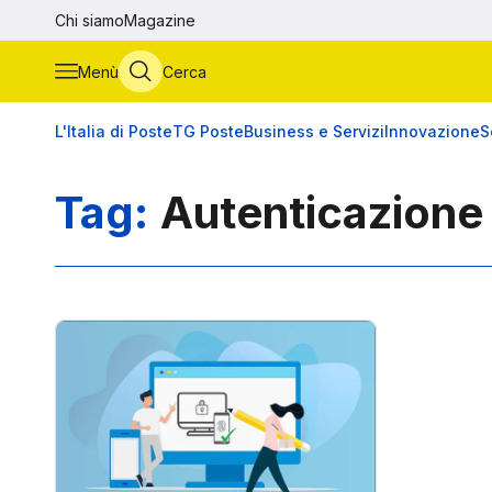
Vai al contenuto principale
Chi siamo
Magazine
Menù
Cerca
L'Italia di Poste
TG Poste
Business e Servizi
Innovazione
S
Tag:
Autenticazione 