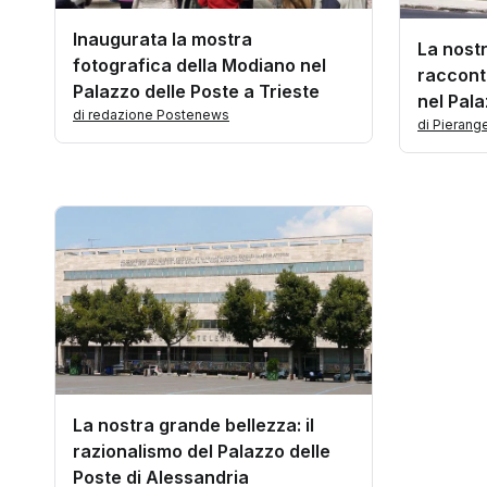
Inaugurata la mostra
La nostr
fotografica della Modiano nel
racconto
Palazzo delle Poste a Trieste
nel Pala
di redazione Postenews
Ragusa
di Pieran
La nostra grande bellezza: il
razionalismo del Palazzo delle
Poste di Alessandria