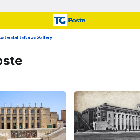
ostenibilità
News
Gallery
oste