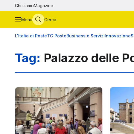
Vai al contenuto principale
Chi siamo
Magazine
Menù
Cerca
L'Italia di Poste
TG Poste
Business e Servizi
Innovazione
S
Tag:
Palazzo delle P