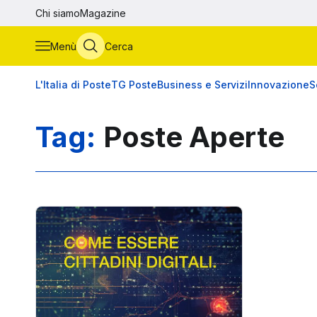
Vai al contenuto principale
Chi siamo
Magazine
Menù
Cerca
L'Italia di Poste
TG Poste
Business e Servizi
Innovazione
S
Tag:
Poste Aperte