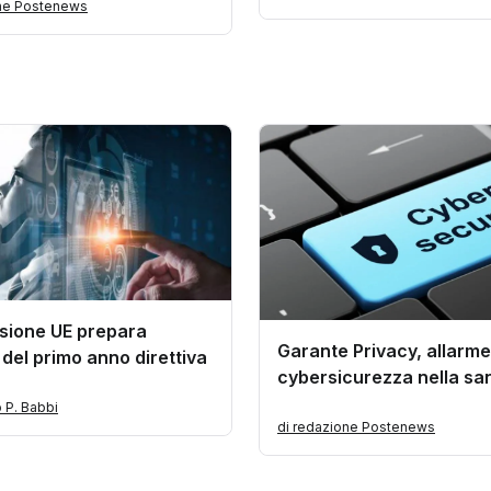
one Postenews
ione UE prepara
Garante Privacy, allarme
 del primo anno direttiva
cybersicurezza nella san
o P. Babbi
di redazione Postenews