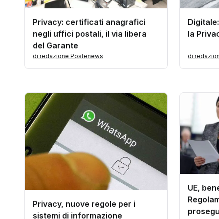
Privacy: certificati anagrafici
Digitale
negli uffici postali, il via libera
la Priv
del Garante
di redazione Postenews
di redazi
UE, ben
Regolam
Privacy, nuove regole per i
prosegu
sistemi di informazione