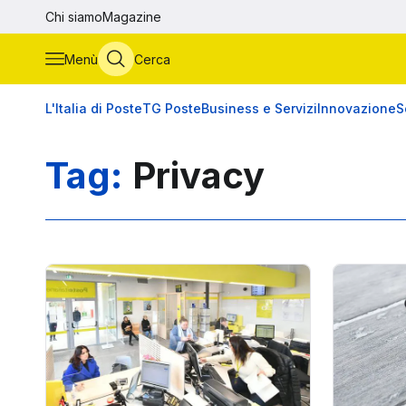
Vai al contenuto principale
Chi siamo
Magazine
Menù
Cerca
L'Italia di Poste
TG Poste
Business e Servizi
Innovazione
S
Tag:
Privacy