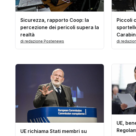
Piccoli
Sicurezza, rapporto Coop: la
sportell
percezione dei pericoli supera la
Carabini
realtà
di redazi
di redazione Postenews
UE, ben
Regolam
UE richiama Stati membri su