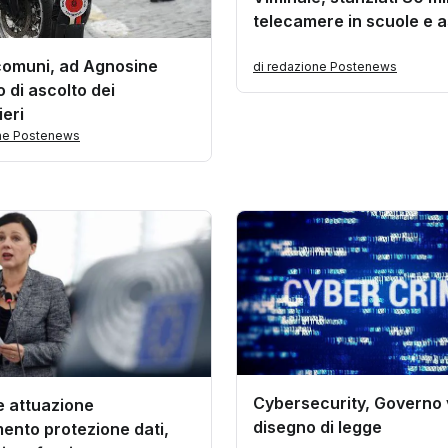
telecamere in scuole e as
 comuni, ad Agnosine
di redazione Postenews
o di ascolto dei
eri
one Postenews
Cybersecurity, Governo
e attuazione
disegno di legge
ento protezione dati,