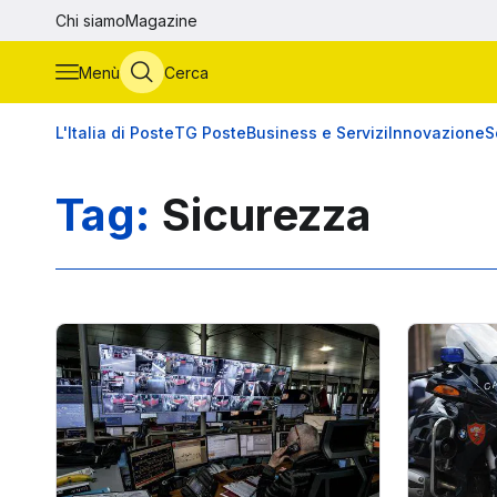
Vai al contenuto principale
Chi siamo
Magazine
Menù
Cerca
L'Italia di Poste
TG Poste
Business e Servizi
Innovazione
S
Tag:
Sicurezza