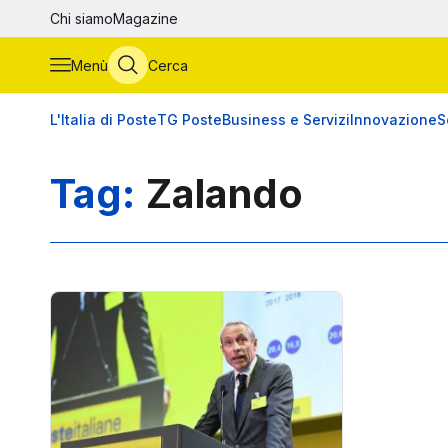
Vai al contenuto principale
Chi siamo
Magazine
Menù
Cerca
L'Italia di Poste
TG Poste
Business e Servizi
Innovazione
S
Tag:
Zalando