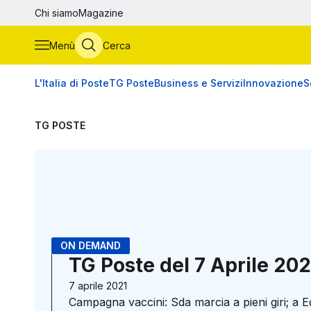
Vai al contenuto principale
Chi siamo
Magazine
Menù
Cerca
L'Italia di Poste
TG Poste
Business e Servizi
Innovazione
S
TG POSTE
ON DEMAND
TG Poste del 7 Aprile 202
7 aprile 2021
Campagna vaccini: Sda marcia a pieni giri; a Edu