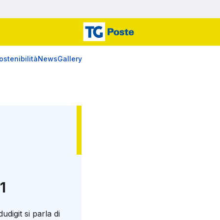
ostenibilità
News
Gallery
1
digit si parla di