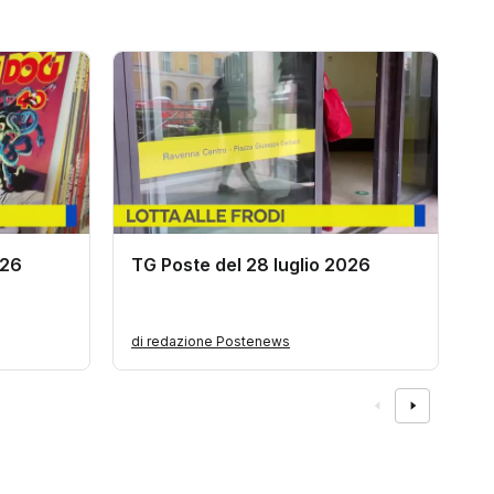
026
TG Poste del 28 luglio 2026
T
di redazione Postenews
d