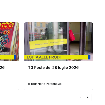
026
TG Poste del 28 luglio 2026
T
di redazione Postenews
d