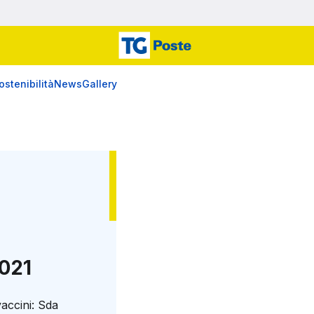
ostenibilità
News
Gallery
2021
accini: Sda