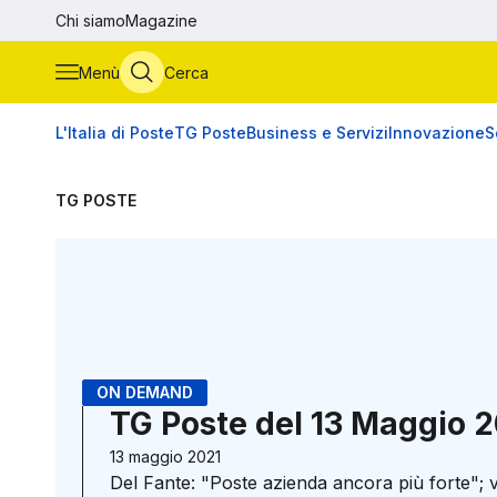
Vai al contenuto principale
Chi siamo
Magazine
Menù
Cerca
L'Italia di Poste
TG Poste
Business e Servizi
Innovazione
S
TG POSTE
ON DEMAND
TG Poste del 13 Maggio 
13 maggio 2021
Del Fante: "Poste azienda ancora più forte"; v