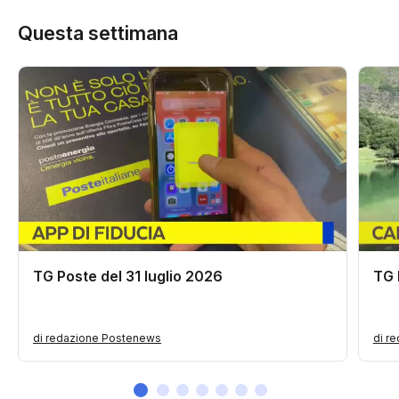
Questa settimana
TG Poste del 31 luglio 2026
TG 
di redazione Postenews
di r