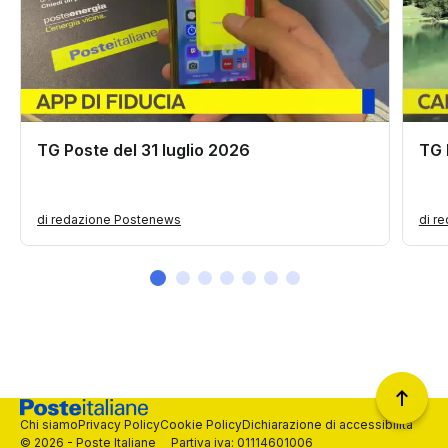
TG Poste del 31 luglio 2026
TG 
di redazione Postenews
di r
Chi siamo
Privacy Policy
Cookie Policy
Dichiarazione di accessibilità
© 2026 - Poste Italiane Partiva iva: 01114601006