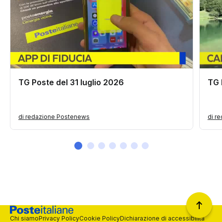
TG Poste del 31 luglio 2026
TG 
di redazione Postenews
di r
Chi siamo
Privacy Policy
Cookie Policy
Dichiarazione di accessibilità