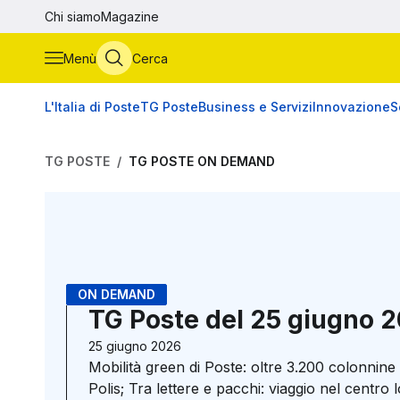
Vai al contenuto principale
Chi siamo
Magazine
Menù
Cerca
L'Italia di Poste
TG Poste
Business e Servizi
Innovazione
S
TG POSTE
TG POSTE ON DEMAND
ON DEMAND
TG Poste del 25 giugno 
25 giugno 2026
Mobilità green di Poste: oltre 3.200 colonnine 
Polis; Tra lettere e pacchi: viaggio nel centro 