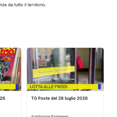
 da tutto il territorio.
T
d
026
TG Poste del 28 luglio 2026
di redazione Postenews