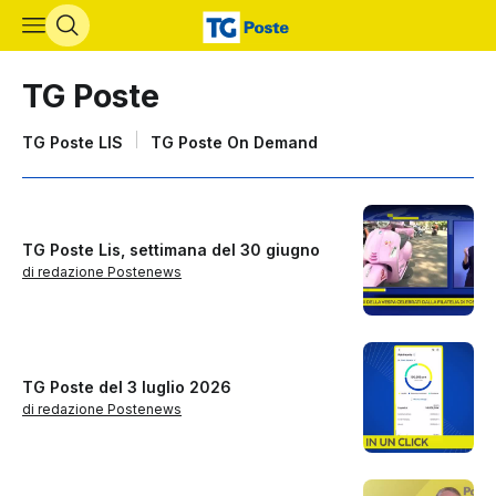
Vai al contenuto principale
TG Poste
Lista sottosezioni di TG Poste
TG Poste LIS
TG Poste On Demand
TG Poste Lis, settimana del 30 giugno
di redazione Postenews
TG Poste del 3 luglio 2026
di redazione Postenews