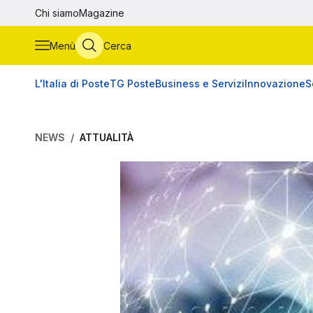
Vai al contenuto principale
Chi siamo
Magazine
Menù
Cerca
L'Italia di Poste
TG Poste
Business e Servizi
Innovazione
S
NEWS
ATTUALITÀ