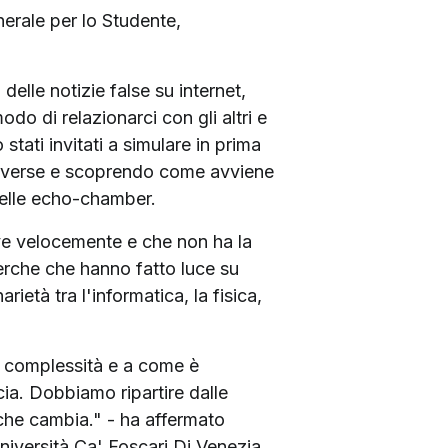
nerale per lo Studente,
delle notizie false su internet,
do di relazionarci con gli altri e
stati invitati a simulare in prima
troverse e scoprendo come avviene
 nelle echo-chamber.
lve velocemente e che non ha la
icerche che hanno fatto luce su
ietà tra l'informatica, la fisica,
a complessità e a come è
ia. Dobbiamo ripartire dalle
che cambia." - ha affermato
iversità Ca' Foscari Di Venezia.