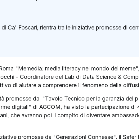
di Ca' Foscari, rientra tra le iniziative promosse dl c
k
ter)
 Roma "Memedia: media literacy nel mondo dei meme",
iocchi - Coordinatore del Lab di Data Science & Comple
ttivo di aiutare a comprendere il fenomeno della diffus
tività promosse dal "Tavolo Tecnico per la garanzia del p
orme digitali" di AGCOM, ha visto la partecipazione di 
 romani, che avranno poi il compito di diventare ambassado
 iniziative promosse da "Generazioni Connesse", il Safer 