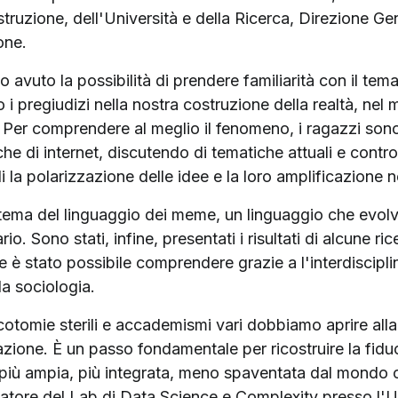
struzione, dell'Università e della Ricerca, Direzione Ge
one.
 avuto la possibilità di prendere familiarità con il tema 
 pregiudizi nella nostra costruzione della realtà, nel mo
e. Per comprendere al meglio il fenomeno, i ragazzi sono 
che di internet, discutendo di tematiche attuali e con
i la polarizzazione delle idee e la loro amplificazione
l tema del linguaggio dei meme, un linguaggio che evo
io. Sono stati, infine, presentati i risultati di alcune r
è stato possibile comprendere grazie a l'interdisciplinar
la sociologia.
cotomie sterili e accademismi vari dobbiamo aprire all
zione. È un passo fondamentale per ricostruire la fiduc
 più ampia, più integrata, meno spaventata dal mondo 
atore del Lab di Data Science e Complexity presso l'Un