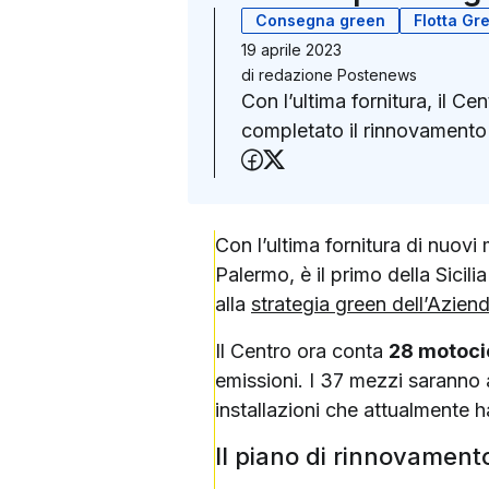
Consegna green
Flotta Gr
19 aprile 2023
di
redazione Postenews
Con l’ultima fornitura, il Ce
completato il rinnovamento de
Condividi su Faceboo
Condividi su X (Twit
Con l’ultima fornitura di nuovi
Palermo, è il primo della Sicil
alla
strategia green dell’Azien
Il Centro ora conta
28 motocic
emissioni. I 37 mezzi saranno a
installazioni che attualmente ha
Il piano di rinnovamento