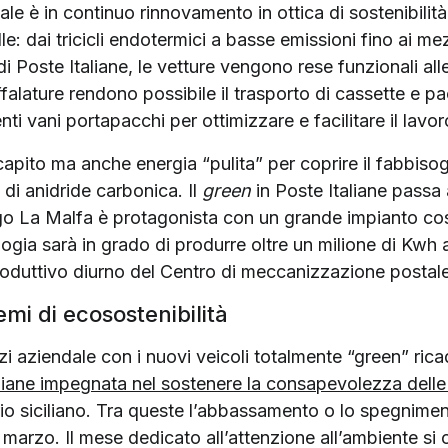
endale è in continuo rinnovamento in ottica di sostenibil
le: dai tricicli endotermici a basse emissioni fino ai mez
 di Poste Italiane, le vetture vengono rese funzionali al
falature rendono possibile il trasporto di cassette e pac
nti vani portapacchi per ottimizzare e facilitare il lavor
apito ma anche energia “pulita” per coprire il fabbisogn
 di anidride carbonica. Il
green
in Poste Italiane passa
 Ugo La Malfa è protagonista con un grande impianto cost
ogia sarà in grado di produrre oltre un milione di Kwh 
 produttivo diurno del Centro di meccanizzazione postale
mi di ecosostenibilità
 aziendale con i nuovi veicoli totalmente “green” ricade
liane impegnata nel sostenere la consapevolezza delle
orio siciliano. Tra queste l’abbassamento o lo spegniment
5 marzo. Il mese dedicato all’attenzione all’ambiente si c