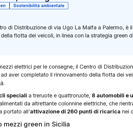
een
Sostenibilità ambientale
ntro di Distribuzione di via Ugo La Malfa a Palermo, è il
lla flotta dei veicoli, in linea con la strategia green d
k
ter)
 mezzi elettrici per le consegne, il Centro di Distribuzi
ia ad aver completato il rinnovamento della flotta dei ve
da
.
li speciali
a treruote e quattroruote,
8 automobili e 
limentati da altrettante colonnine elettriche, che rient
 portato all’
attivazione di 260 punti di ricarica
nei c
 mezzi green in Sicilia