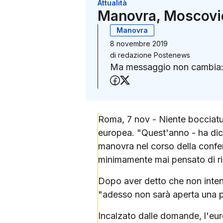
Attualità
Manovra, Moscovici
Manovra
8 novembre 2019
di
redazione Postenews
Ma messaggio non cambia: a
Condividi su Faceboo
Condividi su X (Twit
Roma, 7 nov - Niente bocciatur
europea. "Quest'anno - ha dich
manovra nel corso della confe
minimamente mai pensato di rige
Dopo aver detto che non inten
"adesso non sarà aperta una 
Incalzato dalle domande, l'eu