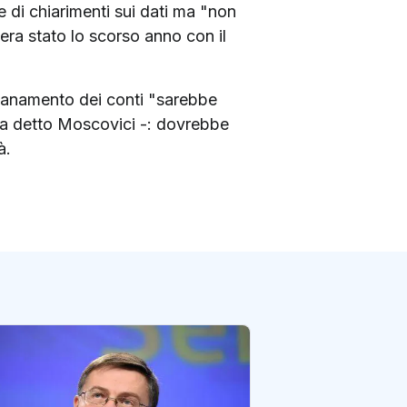
te di chiarimenti sui dati ma "non
era stato lo scorso anno con il
isanamento dei conti "sarebbe
 ha detto Moscovici -: dovrebbe
à.
Abi: pagamenti dig
meno che in Ger