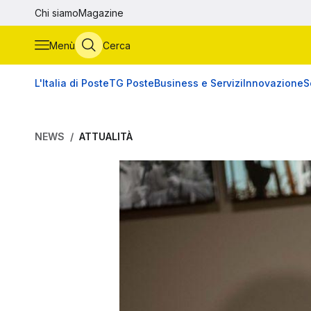
Vai al contenuto principale
Chi siamo
Magazine
Menù
Cerca
L'Italia di Poste
TG Poste
Business e Servizi
Innovazione
S
NEWS
ATTUALITÀ