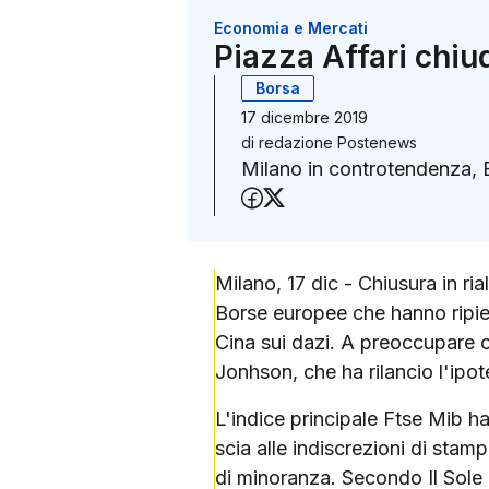
Economia e Mercati
Piazza Affari chiu
Borsa
17 dicembre 2019
di
redazione Postenews
Milano in controtendenza, 
Condividi su Faceboo
Condividi su X (Twit
Milano, 17 dic - Chiusura in ri
Borse europee che hanno ripiega
Cina sui dazi. A preoccupare og
Jonhson, che ha rilancio l'ipo
L'indice principale Ftse Mib h
scia alle indiscrezioni di stam
di minoranza. Secondo Il Sole 