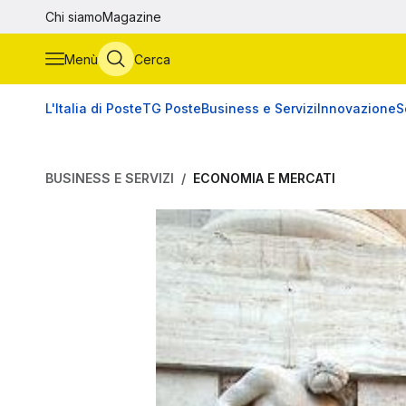
Vai al contenuto principale
Chi siamo
Magazine
Menù
Cerca
L'Italia di Poste
TG Poste
Business e Servizi
Innovazione
S
BUSINESS E SERVIZI
ECONOMIA E MERCATI