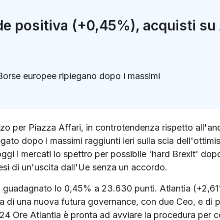
de positiva (+0,45%), acquisti su 
Borse europee ripiegano dopo i massimi
k
ter)
alzo per Piazza Affari, in controtendenza rispetto all'a
to dopo i massimi raggiunti ieri sulla scia dell'ottimis
gi i mercati lo spettro per possibile 'hard Brexit' dop
tesi di un'uscita dall'Ue senza un accordo.
a guadagnato lo 0,45% a 23.630 punti. Atlantia (+2,61%
pa di una nuova futura governance, con due Ceo, e di po
24 Ore Atlantia è pronta ad avviare la procedura per c