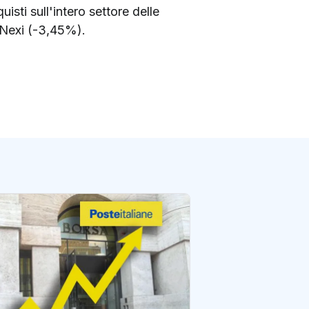
isti sull'intero settore delle
 Nexi (-3,45%).
Poste: nuovo reco
Borsa, il titolo sf
di redazione Postene