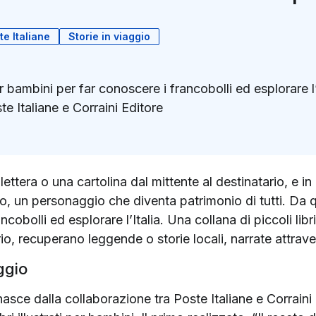
te Italiane
Storie in viaggio
 per bambini per far conoscere i francobolli ed esplorare l
te Italiane e Corraini Editore
k
ter)
lettera o una cartolina dal mittente al destinatario, e i
 un personaggio che diventa patrimonio di tutti. Da qui 
rancobolli ed esplorare l’Italia. Una collana di piccoli l
io, recuperano leggende o storie locali, narrate attraver
ggio
nasce dalla collaborazione tra Poste Italiane e Corraini E