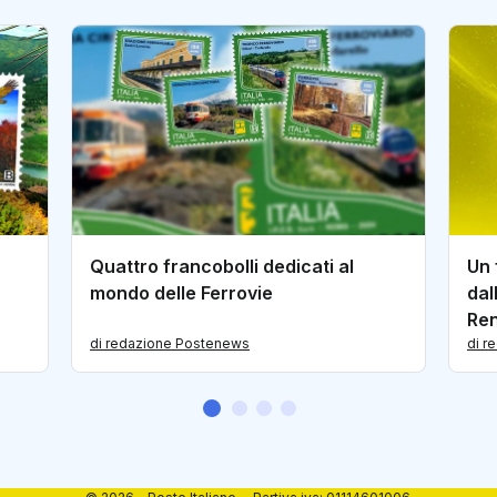
Quattro francobolli dedicati al
Un 
mondo delle Ferrovie
dal
Re
di redazione Postenews
di r