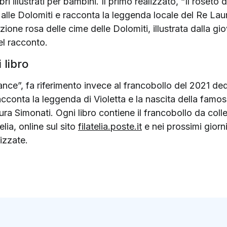
ibri illustrati per bambini. Il primo realizzato, “Il roset
alle Dolomiti e racconta la leggenda locale del Re Lau
azione rosa delle cime delle Dolomiti, illustrata dalla g
nel racconto.
 libro
rance”, fa riferimento invece al francobollo del 2021 ded
racconta la leggenda di Violetta e la nascita della famo
aura Simonati. Ogni libro contiene il francobollo da colle
elia, online sul sito
filatelia.poste.it
e nei prossimi giorni
lizzate.