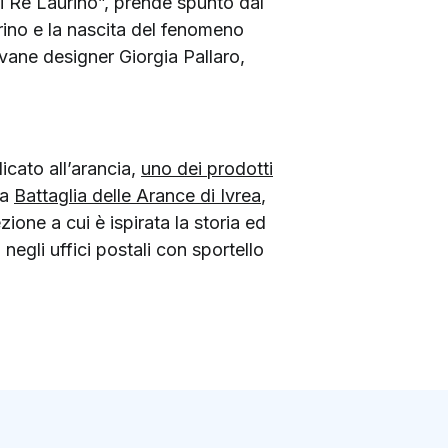
o di Re Laurino”, prende spunto dal
rino e la nascita del fenomeno
iovane designer Giorgia Pallaro,
icato all’arancia,
uno dei prodotti
sa
Battaglia delle Arance di Ivrea
,
zione a cui è ispirata la storia ed
 negli uffici postali con sportello