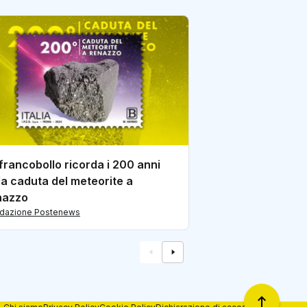
Un francobollo d
rotonda sul mare:
di redazione Postene
francobollo ricorda i 200 anni
la caduta del meteorite a
nazzo
edazione Postenews