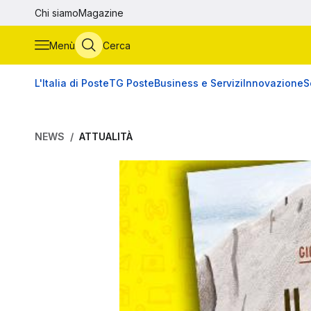
Vai al contenuto principale
Chi siamo
Magazine
Menù
Cerca
L'Italia di Poste
TG Poste
Business e Servizi
Innovazione
S
NEWS
ATTUALITÀ