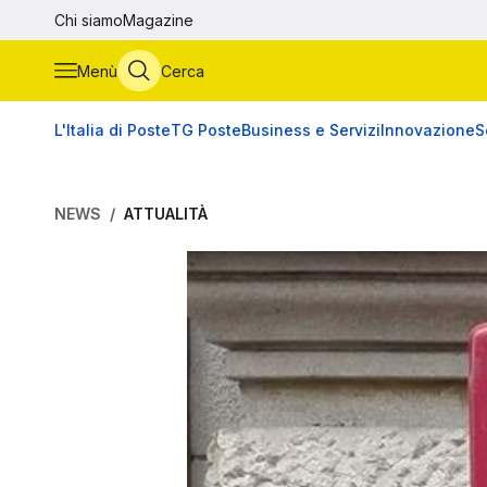
Vai al contenuto principale
Chi siamo
Magazine
Menù
Cerca
L'Italia di Poste
TG Poste
Business e Servizi
Innovazione
S
NEWS
ATTUALITÀ