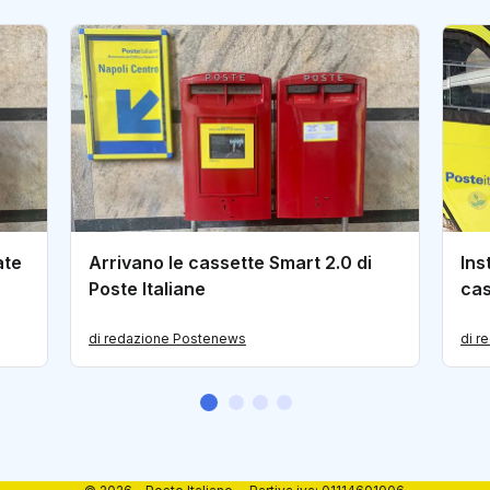
ate
Arrivano le cassette Smart 2.0 di
Ins
Poste Italiane
cas
di redazione Postenews
di r