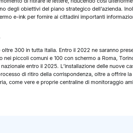
omento di ritirare le lettere, riducendo così ulteriorme
no degli obiettivi del piano strategico dell’azienda. Ino
ermo e-ink per fornire ai cittadini importanti informaz
o
 oltre 300 in tutta Italia. Entro il 2022 ne saranno presen
 nei piccoli comuni e 100 con schermo a Roma, Torino
io nazionale entro il 2025. L’installazione delle nuove cas
processo di ritiro della corrispondenza, oltre a offrire la
’aria, come vere e proprie centraline di monitoraggio am