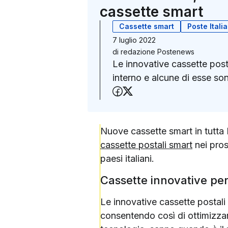
cassette smart
Cassette smart
Poste Itali
7 luglio 2022
di
redazione Postenews
Le innovative cassette posta
interno e alcune di esse so
Condividi su Faceboo
Condividi su X (Twit
Nuove cassette smart in tutta It
cassette postali smart
nei pros
paesi italiani.
Cassette innovative pe
Le innovative cassette postali 
consentendo così di ottimizzare 