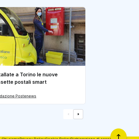
Poste porta i serv
piccolo comune d
provincia di Avel
di redazione Postene
tallate a Torino le nuove
sette postali smart
edazione Postenews