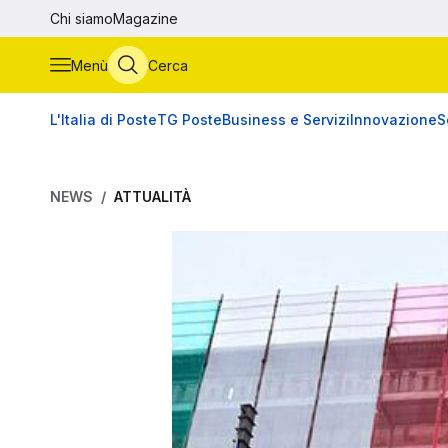
Vai al contenuto principale
Chi siamo
Magazine
Menù
Cerca
L'Italia di Poste
TG Poste
Business e Servizi
Innovazione
S
NEWS
ATTUALITÀ