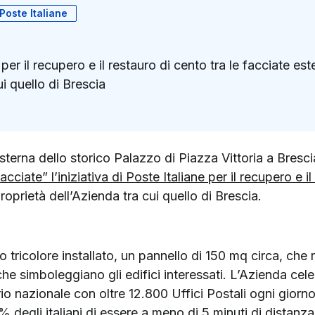
Poste Italiane
 per il recupero e il restauro di cento tra le facciate este
ui quello di Brescia
k
ter)
 esterna dello storico Palazzo di Piazza Vittoria a Bres
ciate” l’iniziativa di Poste Italiane per il recupero e il
roprietà dell’Azienda tra cui quello di Brescia.
o tricolore installato, un pannello di 150 mq circa, che ri
i che simboleggiano gli edifici interessati. L’Azienda cel
itorio nazionale con oltre 12.800 Uffici Postali ogni giorn
 degli italiani di essere a meno di 5 minuti di distanza