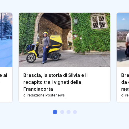
e al
Brescia, la storia di Silvia e il
Bre
e
recapito tra i vigneti della
da 
Franciacorta
mes
di redazione Postenews
di r