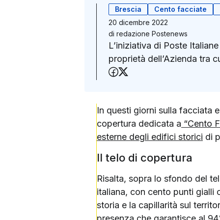
Brescia
Cento facciate
20 dicembre 2022
di
redazione Postenews
L’iniziativa di Poste Italiane
proprietà dell’Azienda tra c
Condividi su Faceboo
Condividi su X (Twit
In questi giorni sulla facciata
copertura dedicata a
“Cento Fac
esterne degli edifici storici
di p
Il telo di copertura
Risalta, sopra lo sfondo del tel
italiana, con cento punti giall
storia e la capillarità sul terr
presenza che garantisce al 94%