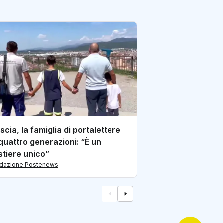
Con Polis torna o
postale di Cizza
di redazione Postene
scia, la famiglia di portalettere
quattro generazioni: “È un
tiere unico”
edazione Postenews