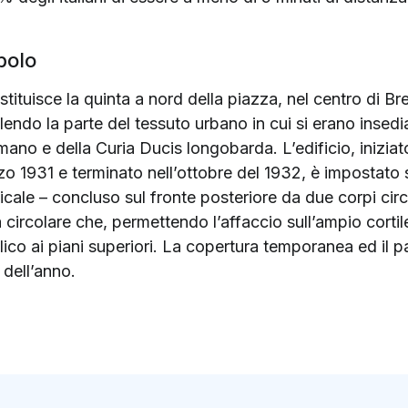
bolo
tituisce la quinta a nord della piazza, nel centro di Bre
olendo la parte del tessuto urbano in cui si erano insedi
omano e della Curia Ducis longobarda. L’edificio, iniziat
o 1931 e terminato nell’ottobre del 1932, è impostato s
icale – concluso sul fronte posteriore da due corpi circo
circolare che, permettendo l’affaccio sull’ampio cortile
blico ai piani superiori. La copertura temporanea ed il p
 dell’anno.