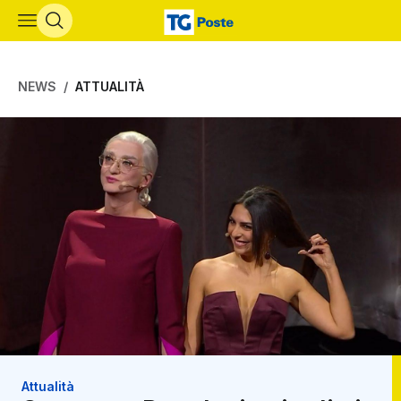
Vai al contenuto principale
NEWS
ATTUALITÀ
Attualità