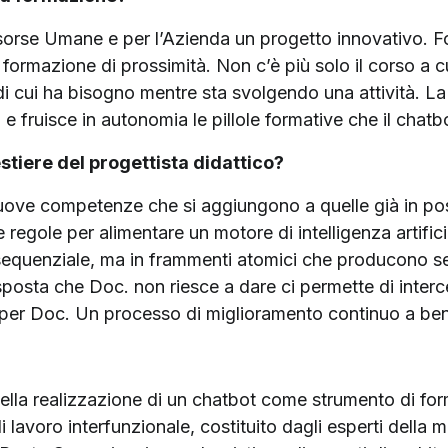
sorse Umane e per l’Azienda un progetto innovativo. F
formazione di prossimità. Non c’è più solo il corso a cui
e di cui ha bisogno mentre sta svolgendo una attività. L
e fruisce in autonomia le pillole formative che il chat
tiere del progettista didattico?
nuove competenze che si aggiungono a quelle già in pos
le regole per alimentare un motore di intelligenza artifi
sequenziale, ma in frammenti atomici che producono sen
sposta che Doc. non riesce a dare ci permette di interc
r Doc. Un processo di miglioramento continuo a benef
ella realizzazione di un chatbot come strumento di for
 lavoro interfunzionale, costituito dagli esperti della