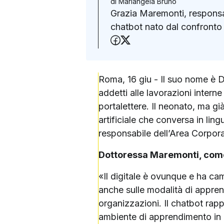
di
Mariangela Bruno
Grazia Maremonti, responsabi
chatbot nato dal confronto a
Condividi su Faceboo
Condividi su X (Twit
Roma, 16 giu - Il suo nome è Do
addetti alle lavorazioni interne
portalettere. Il neonato, ma g
artificiale che conversa in li
responsabile dell’Area Corpora
Dottoressa Maremonti, come 
«Il digitale è ovunque e ha ca
anche sulle modalità di appren
organizzazioni. Il chatbot rap
ambiente di apprendimento in g