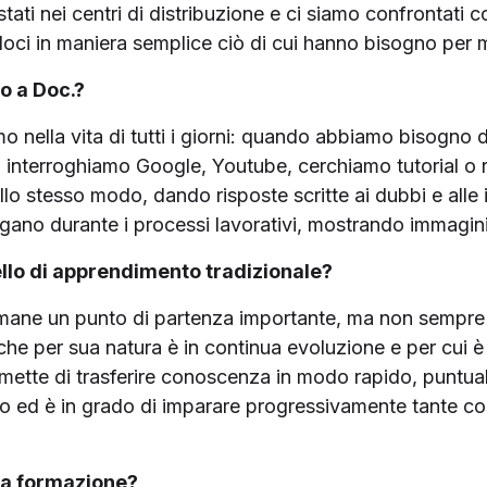
tati nei centri di distribuzione e ci siamo confrontati co
oci in maniera semplice ciò di cui hanno bisogno per mi
ro a Doc.?
mo nella vita di tutti i giorni: quando abbiamo bisogno
p interroghiamo Google, Youtube, cerchiamo tutorial o ri
llo stesso modo, dando risposte scritte ai dubbi e alle 
rogano durante i processi lavorativi, mostrando immagin
lo di apprendimento tradizionale?
imane un punto di partenza importante, ma non sempre s
che per sua natura è in continua evoluzione e per cui 
ermette di trasferire conoscenza in modo rapido, puntu
rio ed è in grado di imparare progressivamente tante c
la formazione?