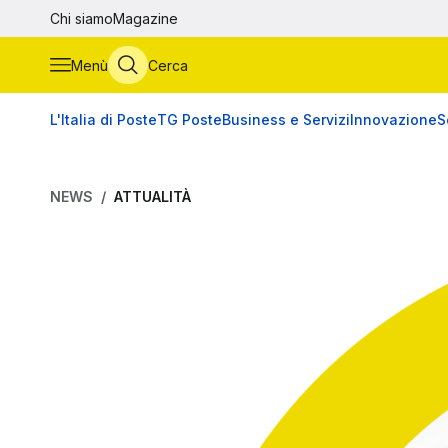
Vai al contenuto principale
Chi siamo
Magazine
Menù
Cerca
L'Italia di Poste
TG Poste
Business e Servizi
Innovazione
S
NEWS
ATTUALITÀ